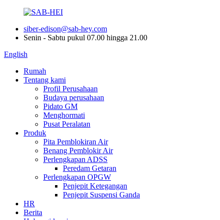
siber-edison@sab-hey.com
Senin - Sabtu pukul 07.00 hingga 21.00
English
Rumah
Tentang kami
Profil Perusahaan
Budaya perusahaan
Pidato GM
Menghormati
Pusat Peralatan
Produk
Pita Pemblokiran Air
Benang Pemblokir Air
Perlengkapan ADSS
Peredam Getaran
Perlengkapan OPGW
Penjepit Ketegangan
Penjepit Suspensi Ganda
HR
Berita