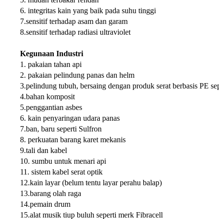
6. integritas kain yang baik pada suhu tinggi
7.sensitif terhadap asam dan garam
8.sensitif terhadap radiasi ultraviolet
Kegunaan Industri
1. pakaian tahan api
2. pakaian pelindung panas dan helm
3.pelindung tubuh, bersaing dengan produk serat berbasis PE s
4.bahan komposit
5.penggantian asbes
6. kain penyaringan udara panas
7.ban, baru seperti Sulfron
8. perkuatan barang karet mekanis
9.tali dan kabel
10. sumbu untuk menari api
11. sistem kabel serat optik
12.kain layar (belum tentu layar perahu balap)
13.barang olah raga
14.pemain drum
15.alat musik tiup buluh seperti merk Fibracell