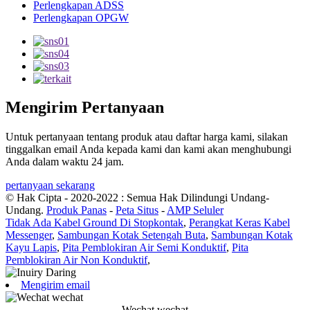
Perlengkapan ADSS
Perlengkapan OPGW
Mengirim Pertanyaan
Untuk pertanyaan tentang produk atau daftar harga kami, silakan
tinggalkan email Anda kepada kami dan kami akan menghubungi
Anda dalam waktu 24 jam.
pertanyaan sekarang
© Hak Cipta - 2020-2022 : Semua Hak Dilindungi Undang-
Undang.
Produk Panas
-
Peta Situs
-
AMP Seluler
Tidak Ada Kabel Ground Di Stopkontak
,
Perangkat Keras Kabel
Messenger
,
Sambungan Kotak Setengah Buta
,
Sambungan Kotak
Kayu Lapis
,
Pita Pemblokiran Air Semi Konduktif
,
Pita
Pemblokiran Air Non Konduktif
,
Mengirim email
Wechat wechat