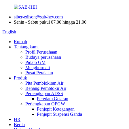
siber-edison@sab-hey.com
Senin - Sabtu pukul 07.00 hingga 21.00
English
Rumah
Tentang kami
Profil Perusahaan
Budaya perusahaan
Pidato GM
Menghormati
Pusat Peralatan
Produk
Pita Pemblokiran Air
Benang Pemblokir Air
Perlengkapan ADSS
Peredam Getaran
Perlengkapan OPGW
Penjepit Ketegangan
Penjepit Suspensi Ganda
HR
Berita